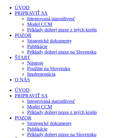
Preskočiť
ÚVOD
na
PRIPRAVIŤ SA
obsah
Integrovaná starostlivosť
Model CCM
Príklady dobrej praxe z iných krajín
POZOR
Strategické dokumenty
Publikácie
Príklady dobrej praxe na Slovensku
ŠTART
Nástroje
Použitie na Slovensku
Implementácia
O NÁS
ÚVOD
PRIPRAVIŤ SA
Integrovaná starostlivosť
Model CCM
Príklady dobrej praxe z iných krajín
POZOR
Strategické dokumenty
Publikácie
Príklady dobrej praxe na Slovensku