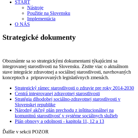
ŠTART
Nástroje
Použitie na Slovensku
Implementácia
O NÁS
Strategické dokumenty
Oboznámte sa so strategickými dokumentami týkajúcimi sa
integrovanej starostlivosti na Slovensku. Zistite viac o aktuálnom
stave integrácie zdravotnej a sociálnej starostlivosti, navrhovaných
konceptoch a
pripravovaných legislatívnych zmenách.
Strategický rámec starostlivosti o zdravie pre roky 2014-2030
Centrá integrovanej zdravotnej starostlivosti
Stratégia dlhodobej sociálno-zdravotnej starostlivosti v
Slovenskej republike
Národný akčný plán prechodu z inštitucionálnej na
komunitnú starostlivosť v systéme sociálnych služieb
Plán obnovy a odolnosti - kapitola 11, 12 a 13
Ďalšie v sekcii POZOR