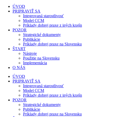
Preskočiť
ÚVOD
na
PRIPRAVIŤ SA
obsah
Integrovaná starostlivosť
Model CCM
Príklady dobrej praxe z iných krajín
POZOR
Strategické dokumenty
Publikácie
Príklady dobrej praxe na Slovensku
ŠTART
Nástroje
Použitie na Slovensku
Implementácia
O NÁS
ÚVOD
PRIPRAVIŤ SA
Integrovaná starostlivosť
Model CCM
Príklady dobrej praxe z iných krajín
POZOR
Strategické dokumenty
Publikácie
Príklady dobrej praxe na Slovensku